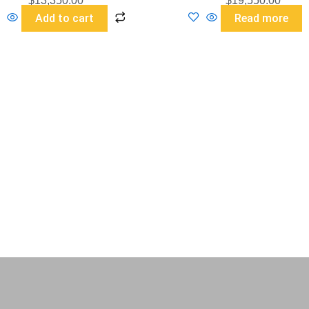
$
13,350.00
$
19,550.00
Add to cart
Read more