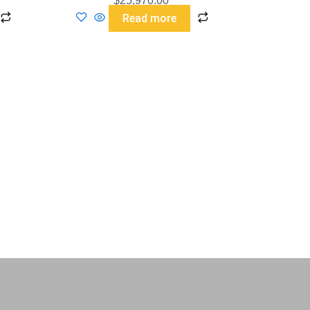
$
25,970.00
Read more