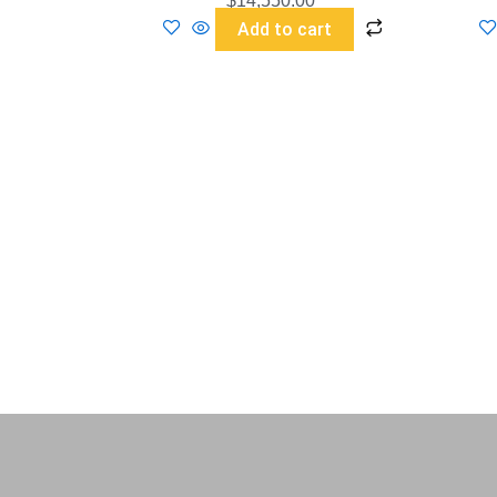
$
14,550.00
Add to cart