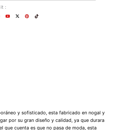
it :
Y
X
P
T
n
o
-
i
i
u
t
n
k
t
w
t
t
a
u
i
e
o
g
b
t
r
k
e
t
e
a
e
s
m
r
t
oráneo y sofisticado, esta fabricado en nogal y
ogar por su gran diseño y calidad, ya que durara
 el que cuenta es que no pasa de moda, esta