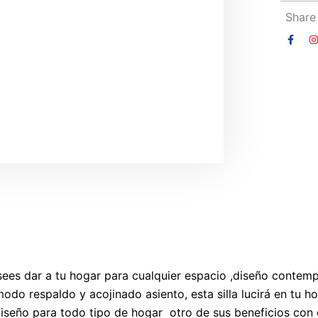
Share 
F
I
a
c
s
e
t
b
o
o
r
k
-
f
sees dar a tu hogar para cualquier espacio ,diseño contemp
odo respaldo y acojinado asiento, esta silla lucirá en tu h
diseño para todo tipo de hogar otro de sus beneficios con