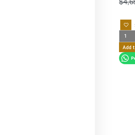
$
4,6
Silla
Comedo
Modern
Kyoto
Wanda
Add t
quantit
P
SKU
Categ
Tags