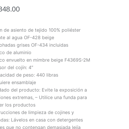
848.00
n de asiento de tejido 100% poliéster
nte al agua OF-428 beige
ohadas grises OF-434 incluidas
co de aluminio
co envuelto en mimbre beige F4369S-2M
or del cojín: 4″
acidad de peso: 440 libras
uiere ensamblaje
dado del producto: Evite la exposición a
iones extremas, – Utilice una funda para
er los productos
rucciones de limpieza de cojines y
das: Lávelos en casa con detergentes
es que no contengan demasiada lejía