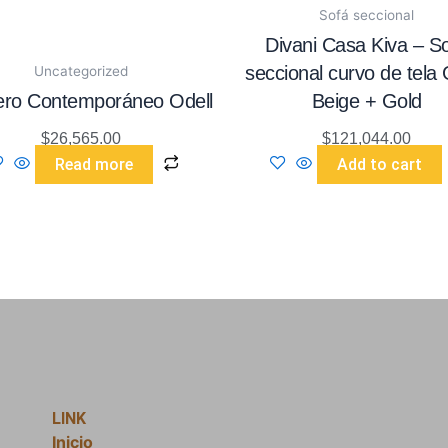
Sofá seccional
Divani Casa Kiva – S
seccional curvo de tela
Uncategorized
ero Contemporáneo Odell
Beige + Gold
$
26,565.00
$
121,044.00
Read more
Add to cart
LINK
Inicio