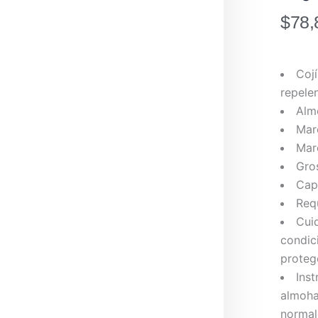
$
78,
Cojí
repele
Alm
Mar
Mar
Gros
Cap
Req
Cui
condic
proteg
Inst
almoha
normal