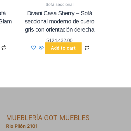
Sofá seccional
ofá
Divani Casa Sherry – Sofá
 Glam
seccional moderno de cuero
gris con orientación derecha
$
124,432.00
Add to cart
MUEBLERÍA GOT MUEBLES
Rio Pilón 2101