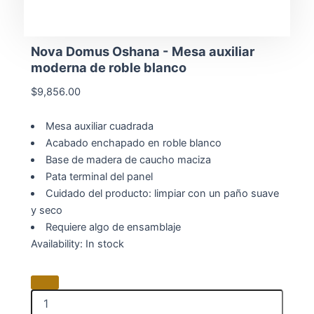
Nova Domus Oshana - Mesa auxiliar
moderna de roble blanco
$
9,856.00
Mesa auxiliar cuadrada
Acabado enchapado en roble blanco
Base de madera de caucho maciza
Pata terminal del panel
Cuidado del producto: limpiar con un paño suave
y seco
Requiere algo de ensamblaje
Nova
Availability:
In stock
Domus
Oshana
-
Mesa
auxiliar