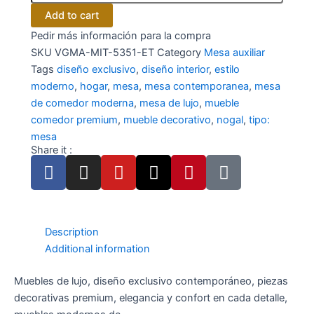
moderna
Add to cart
de
Pedir más información para la compra
roble
SKU
VGMA-MIT-5351-ET
Category
Mesa auxiliar
blanco
quantity
Tags
diseño exclusivo
,
diseño interior
,
estilo
moderno
,
hogar
,
mesa
,
mesa contemporanea
,
mesa
de comedor moderna
,
mesa de lujo
,
mueble
comedor premium
,
mueble decorativo
,
nogal
,
tipo:
mesa
Share it :
F
I
Y
X
P
T
a
n
o
-
i
i
c
s
u
t
n
k
e
t
t
w
t
t
b
a
u
i
e
o
Description
o
g
b
t
r
k
Additional information
o
r
e
t
e
Muebles de lujo, diseño exclusivo contemporáneo, piezas
k
a
e
s
decorativas premium, elegancia y confort en cada detalle,
-
m
r
t