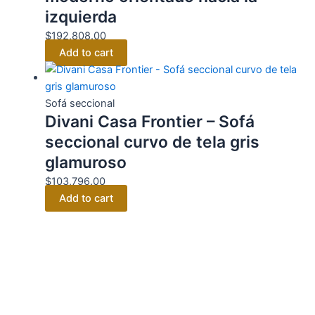
izquierda
$
192,808.00
Add to cart
Sofá seccional
Divani Casa Frontier – Sofá
seccional curvo de tela gris
glamuroso
$
103,796.00
Add to cart