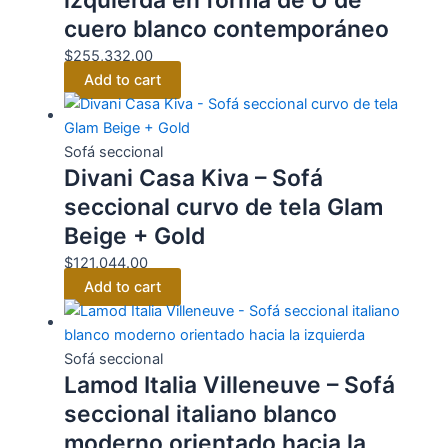
izquierda en forma de U de
cuero blanco contemporáneo
$
255,332.00
Add to cart
Sofá seccional
Divani Casa Kiva – Sofá
seccional curvo de tela Glam
Beige + Gold
$
121,044.00
Add to cart
Sofá seccional
Lamod Italia Villeneuve – Sofá
seccional italiano blanco
moderno orientado hacia la