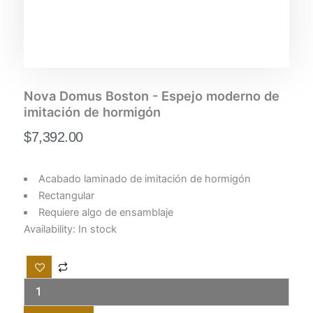
Nova Domus Boston - Espejo moderno de
imitación de hormigón
$
7,392.00
Acabado laminado de imitación de hormigón
Rectangular
Requiere algo de ensamblaje
Nova
Availability:
In stock
Domus
Boston
-
Espejo
moderno
de