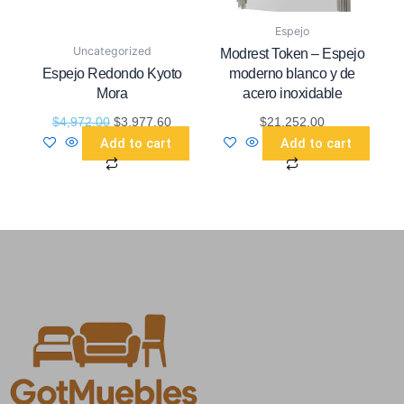
Espejo
Uncategorized
Modrest Token – Espejo
Espejo Redondo Kyoto
moderno blanco y de
Mora
acero inoxidable
$
4,972.00
$
3,977.60
$
21,252.00
Add to cart
Add to cart