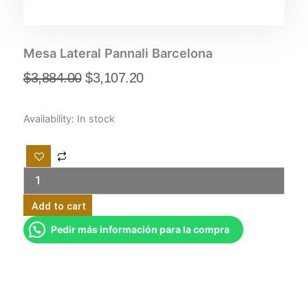
Mesa Lateral Pannali Barcelona
Original
Current
$
3,884.00
$
3,107.20
price
price
was:
is:
Mesa
Availability:
In stock
$3,884.00.
$3,107.20.
Lateral
Pannali
Barcelona
quantity
Add to cart
Pedir más información para la compra
SKU
GM93WJ1
Category
Uncategorized
Tags
Accesorios de decoración
,
Decor
,