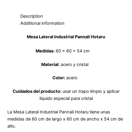
b
a
u
i
e
o
o
g
b
t
r
k
o
r
e
t
e
k
a
e
s
Description
-
m
r
t
f
Additional information
Mesa Lateral Industrial Pannali Hotaru
Medidas:
60 x 60 x 54 cm
Material:
acero y cristal
Color:
acero
Cuidados del producto:
usar un trapo limpio y aplicar
líquido especial para cristal
La Mesa Lateral Industrial Pannali Hotaru tiene unas
medidas de 60 cm de largo x 60 cm de ancho x 54 cm de
alto.