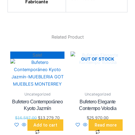
Fabricante
Related Product
Original
Current
Sale!
OUT OF STOCK
price
price
was:
is:
$16,597.00.
$13,279.70.
Uncategorized
Uncategorized
Bufetero Contemporáneo
Bufetero Elegante
Kyoto Jazmín
Contempo Volodia
$
16,597.00
$
13,279.70
$
25,970.00
Add to cart
Read more