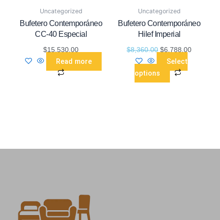
The
Uncategorized
Uncategorized
options
Bufetero Contemporáneo
Bufetero Contemporáneo
may
CC-40 Especial
Hilef Imperial
be
$
15,530.00
$
8,360.00
$
6,788.00
chosen
Read more
Select
on
options
the
product
page