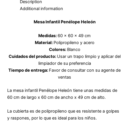
Description
-
m
r
t
f
Additional information
Mesa Infantil Penélope Heleón
Medidas:
60 x 60 x 49 cm
Material:
Polipropileno y acero
Colores:
Blanco
Cuidados del producto:
Usar un trapo limpio y aplicar del
limpiador de su preferencia
Tiempo de entrega:
Favor de consultar con su agente de
ventas
La mesa infantil Penélope Heleón tiene unas medidas de
60 cm de largo x 60 cm de ancho x 49 cm de alto.
La cubierta es de polipropileno que es resistente a golpes
y raspones, por lo que es ideal para los niños.