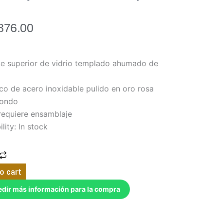
876.00
te superior de vidrio templado ahumado de
co de acero inoxidable pulido en oro rosa
ondo
requiere ensamblaje
ility:
In stock
a
a
o cart
t
edir más información para la compra
VGVCCT8970
o