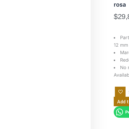
rosa
$
29,
Par
12 mm
Mar
Red
No 
Mesa
Availab
de
centro
redond
modern
Add t
Modres
Bryce
P
de
vidrio
SKU
ahumad