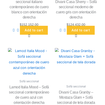
seccional italiano
Divani Casa Sherry – Sofá
contemporáneo de cuero
seccional moderno de
blanco con orientación
cuero gris con orientación
derecha
derecha
$
152,152.00
$
124,432.00
Add to cart
Add to cart
Sofá seccional
Sofá seccional
Lamod Italia Mood – Sofá
seccional contemporáneo
Divani Casa Granby –
de cuero azul con
Mostaza Glam + Sofá
orientación derecha
seccional de tela dorada