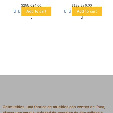
$
255,024.00
$
122,276.00
Add to cart
Add to cart
Gotmuebles, una fábrica de muebles con ventas en línea,