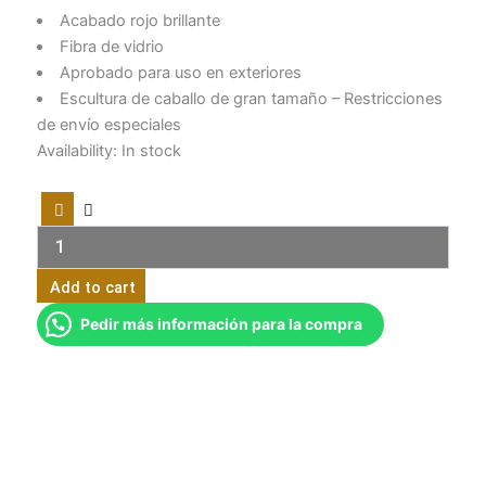
Acabado rojo brillante
Fibra de vidrio
Aprobado para uso en exteriores
Escultura de caballo de gran tamaño – Restricciones
de envío especiales
Escultura
Availability:
In stock
de
caballo
rojo
de
tamaño
completo
Add to cart
Modrest
quantity
Pedir más información para la compra
SKU
VGTHSV-001-RED
Category
Escultura
Tags
decoración premium
,
diseño interior
,
diseño moderno
,
estilo moderno
,
hogar
,
interiores elegantes
,
mobiliario