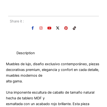
exclusivo
,
mueble de lujo
,
mueble
decorativo
Share it :
F
I
Y
X
P
T
a
n
o
-
i
i
c
s
u
t
n
k
e
t
t
w
t
t
b
a
u
i
e
o
o
g
b
t
r
k
o
r
e
t
e
k
a
e
s
Description
-
m
r
t
f
Muebles de lujo, diseño exclusivo contemporáneo, piezas
decorativas premium, elegancia y confort en cada detalle,
muebles modernos de
alta gama.
Una imponente escultura de caballo de tamaño natural
hecha de tablero MDF y
esmaltada con un acabado rojo brillante. Esta pieza