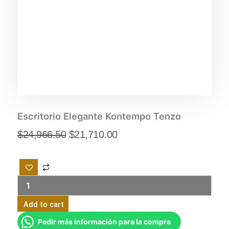
Escritorio Elegante Kontempo Tenzo
Original
Current
$
24,966.50
$
21,710.00
price
price
was:
is:
Escritorio
$24,966.50.
$21,710.00.
Elegante
Kontempo
Tenzo
quantity
Add to cart
Pedir más información para la compra