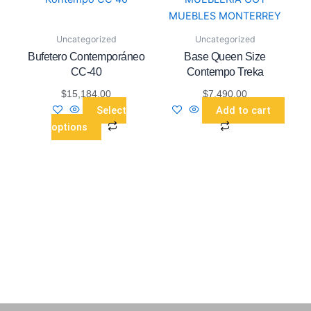
multiple
variants.
Uncategorized
Uncategorized
The
Bufetero Contemporáneo
Base Queen Size
options
CC-40
Contempo Treka
may
$
15,184.00
$
7,490.00
be
Select
Add to cart
chosen
options
on
the
product
page