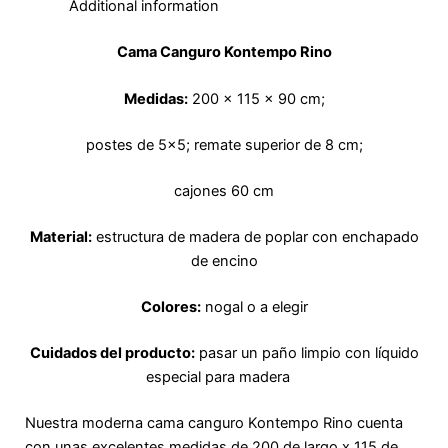
f
Additional information
Cama Canguro Kontempo Rino
Medidas:
200 x 115 x 90 cm;
postes de 5×5; remate superior de 8 cm;
cajones 60 cm
Material:
estructura de madera de poplar con enchapado
de encino
Colores:
nogal o a elegir
Cuidados del producto:
pasar un paño limpio con líquido
especial para madera
Nuestra moderna cama canguro Kontempo Rino cuenta
con unas excelentes medidas de 200 de largo x 115 de