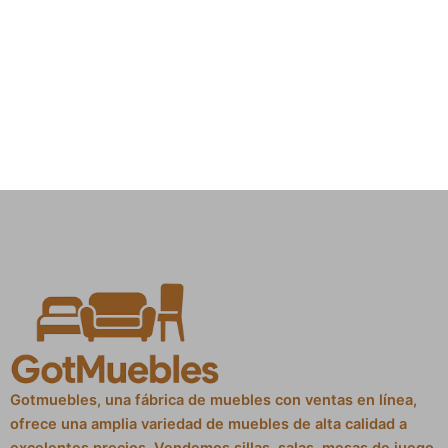
Gotmuebles, una fábrica de muebles con ventas en línea,
ofrece una amplia variedad de muebles de alta calidad a